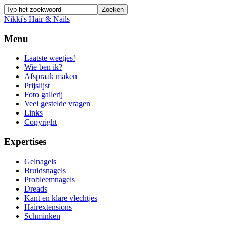
Nikki's Hair & Nails
Menu
Laatste weetjes!
Wie ben ik?
Afspraak maken
Prijslijst
Foto gallerij
Veel gestelde vragen
Links
Copyright
Expertises
Gelnagels
Bruidsnagels
Probleemnagels
Dreads
Kant en klare vlechtjes
Hairextensions
Schminken