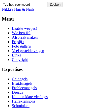
Nikki's Hair & Nails
Menu
Laatste weetjes!
Wie ben ik?
Afspraak maken
Prijslijst
Foto gallerij
Veel gestelde vragen
Links
Copyright
Expertises
Gelnagels
Bruidsnagels
Probleemnagels
Dreads
Kant en klare vlechtjes
Hairextensions
Schminken